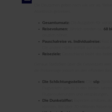
Die Deutschen gelten nach wie vor als "Reis
Allzeithoch getrieben.
Gesamtumsatz:
Die Ausgaben für vorab 
Reisevolumen:
Jährlich werden ca.
68 b
deutlich höher.
Pauschalreise vs. Individualreise:
Fast d
Die andere Hälfte entfällt auf individue
Reiseziele:
Deutschland bleibt das beliebt
Genaue Statistiken über die Gesamtzahl aller
die Problemlage jedoch an den offiziellen Be
Die Schlichtungsstellen:
Die
söp
(Schlic
Flugverkehr gab es in den letzten Jahre
Flugannullierungen und Verspätungen.
Die Dunkelziffer:
Experten schätzen, da
könnten. Bei über 70 Millionen Reisen be