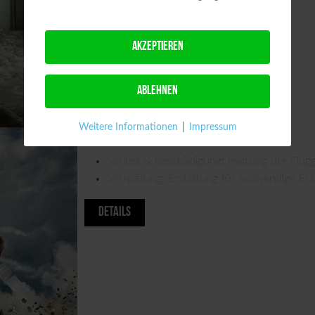
AKZEPTIEREN
ABLEHNEN
Weitere Informationen
|
Impressum
Haftung für Reisegepäck
Verlust & Beschädigung: Haftung der Flug
Verspätung: Erstattung für notwendige Ersa
DETAILS