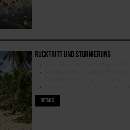
Rücktritt und Stornierung
Stornokosten: Höhe der Gebühren bei Rück
Außergewöhnliche Umstände: Rücktrittsrec
Naturkatastrophen, Krieg im Zielgebiet).
Ersatzperson: Recht, die Reise auf eine an
DETAILS