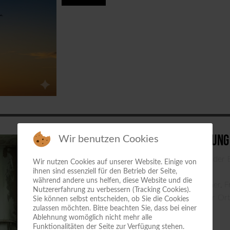
Reisemängel und Gewährleistung
Wir benutzen Cookies
Abweichungen: Hotel entspricht nicht der B
Wir nutzen Cookies auf unserer Website. Einige von
fehlender Pool)
ihnen sind essenziell für den Betrieb der Seite,
während andere uns helfen, diese Website und die
Reisemängel-Tabellen: ADAC, Kemptener, Fr
Nutzererfahrung zu verbessern (Tracking Cookies).
Rügepflicht: Mängel müssen sofort vor Ort
Sie können selbst entscheiden, ob Sie die Cookies
zulassen möchten. Bitte beachten Sie, dass bei einer
Ablehnung womöglich nicht mehr alle
DETAILS
Funktionalitäten der Seite zur Verfügung stehen.