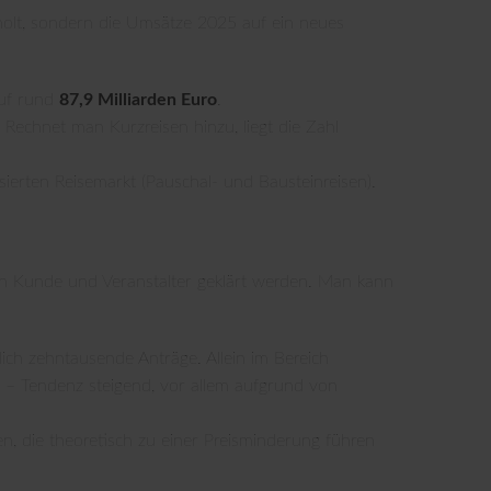
rholt, sondern die Umsätze 2025 auf ein neues
auf rund
87,9 Milliarden Euro
.
echnet man Kurzreisen hinzu, liegt die Zahl
isierten Reisemarkt (Pauschal- und Bausteinreisen).
chen Kunde und Veranstalter geklärt werden. Man kann
lich zehntausende Anträge. Allein im Bereich
 – Tendenz steigend, vor allem aufgrund von
n, die theoretisch zu einer Preisminderung führen