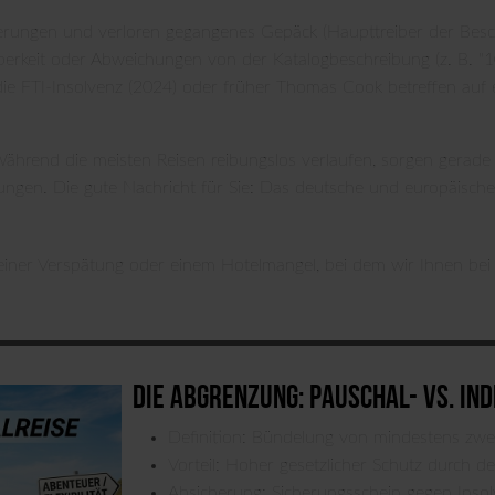
erungen und verloren gegangenes Gepäck (Haupttreiber der Bes
erkeit oder Abweichungen von der Katalogbeschreibung (z. B. "
die FTI-Insolvenz (2024) oder früher Thomas Cook betreffen auf
. Während die meisten Reisen reibungslos verlaufen, sorgen gerad
ngen. Die gute Nachricht für Sie: Das deutsche und europäische 
 einer Verspätung oder einem Hotelmangel, bei dem wir Ihnen be
Die Abgrenzung: Pauschal- vs. Ind
Definition: Bündelung von mindestens zwei 
Vorteil: Hoher gesetzlicher Schutz durch d
Absicherung: Sicherungsschein gegen Insol