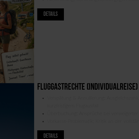
DETAILS
Fluggastrechte (Individualreise)
Verspätung & Annullierung: Ausgleichszah
kurzfristigem Flugausfall
Überbuchung: Ansprüche bei verweigerter
Vorkasse-Problematik: Kritik an der vollstä
DETAILS