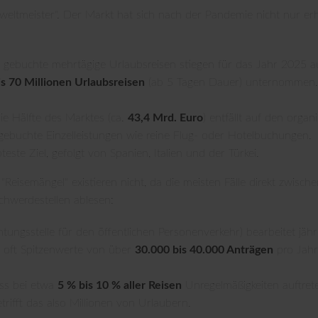
eweltmeister". Der Markt hat sich nach der Pandemie nicht nur e
gebuchte mehrtägige Urlaubsreisen stiegen für das Jahr 2025 
is 70 Millionen Urlaubsreisen
(ab 5 Tagen Dauer) unternommen. R
ie Hälfte des Marktes (ca.
43,4 Mrd. Euro
) entfällt auf den organ
ll gebuchte Einzelleistungen wie reine Flug- oder Hotelbuchungen.
este Ziel, gefolgt von Spanien, Italien und der Türkei.
 "Reisemängel" existieren nicht, da die meisten Fälle direkt zwis
schwerdestellen ablesen:
htungsstelle für den öffentlichen Personenverkehr) bearbeitet jähr
n oft Spitzenwerte von über
30.000 bis 40.000 Anträgen
pro Jahr
ss bei etwa
5 % bis 10 % aller Reisen
Unregelmäßigkeiten auftrete
trifft das also Millionen von Urlaubern.