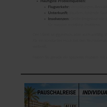
Häufigste Problemquellen:
Flugverkehr:
Verspätungen, Annulli
Unterkunft:
Baulärm, fehlende Saub
Insolvenzen:
Große Ereignisse wie 
für massive rechtliche Probleme.
Der Markt ist gigantisch, aber auch anfällig
für ein konstantes Hoch bei den Rechtsberatu
weltweit.
Haben Sie gerade ein spezielles Problem mit