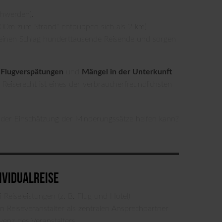
chwerden).
100m zum Strand" entpuppen sich als 2 km).
 einen Schlag hunderttausende Reisende und sorgen
e
Flugverspätungen
und
Mängel in der Unterkunft
Reiserecht ist eines der verbraucherfreundlichsten
i der Einschätzung der Minderungssätze helfen kann?
ividualreise
Reiseleistungen (z. B. Flug und Hotel)
en Reiseveranstalter als zentralen Ansprechpartner
venz des Veranstalters.