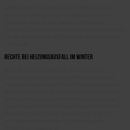
Vereinbarungen, nach denen Sie als Mieter mehr als 50
Prozent der Kohlendioxidkosten tragen müssen, sind
unwirksam. Wenn Sie sich selbst mit Wärme oder
Warmwasser versorgen, etwa durch eine eigene Gastherme,
hat der Vermieter Ihnen 50 Prozent der Kohlendioxidkosten
zu erstatten.
Rechte bei Heizungsausfall im Winter
Wenn die Heizung ausfällt oder nicht ausreichend
funktioniert, liegt ein Mangel der Mietsache vor, der zur
Mietminderung berechtigt. Für das Minderungsrecht kommt
es nicht darauf an, ob der Heizungsausfall vom Vermieter
verschuldet ist. Ein nur kurzfristiger Heizungsausfall über
wenige Stunden stellt einen Bagatellmangel dar, der keine
Mietminderung rechtfertigt. Gleiches gilt bei einer nur
vorübergehend geringfügigen Unterschreitung der
erforderlichen Heizleistung.