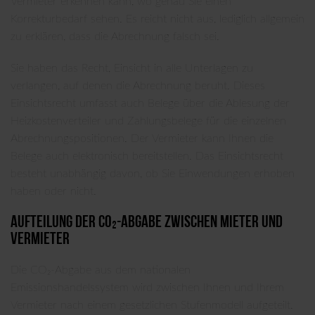
Vermieter erkennen kann, wo genau Sie einen
Korrekturbedarf sehen. Es reicht nicht aus, lediglich allgemein
zu erklären, dass die Abrechnung falsch sei.
Sie haben das Recht, Einsicht in alle Unterlagen zu
verlangen, auf denen die Abrechnung beruht. Dieses
Einsichtsrecht umfasst auch Belege über die Ablesung der
Heizkostenverteiler und Zahlungsbelege für die einzelnen
Abrechnungspositionen. Der Vermieter kann Ihnen die
Belege auch elektronisch bereitstellen. Das Einsichtsrecht
besteht unabhängig davon, ob Sie Einwendungen erhoben
haben oder nicht.
Aufteilung der CO₂-Abgabe zwischen Mieter und
Vermieter
Die CO₂-Abgabe aus dem nationalen
Emissionshandelssystem wird zwischen Ihnen und Ihrem
Vermieter nach einem gesetzlichen Stufenmodell aufgeteilt.