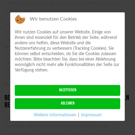
Minderungsbefugnis, da die Heizung in dieser Zeit nicht
benötigt wird.
Wir benutzen Cookies
Sie sind verpflichtet, dem Vermieter den Mangel anzuzeigen.
Wenn Sie diese Anzeige unterlassen, können Sie Ihre
Wir nutzen Cookies auf unserer Website. Einige von
ihnen sind essenziell für den Betrieb der Seite, während
Minderungsrechte verlieren. Der Vermieter hat den
andere uns helfen, diese Website und die
Anspruch, die Heizung zu reparieren, damit die
Nutzererfahrung zu verbessern (Tracking Cookies). Sie
können selbst entscheiden, ob Sie die Cookies zulassen
erforderlichen Mindesttemperaturen erreicht werden. Wenn
möchten. Bitte beachten Sie, dass bei einer Ablehnung
der Vermieter mit der Mangelbeseitigung in Verzug ist,
womöglich nicht mehr alle Funktionalitäten der Seite zur
können Sie unter bestimmten Voraussetzungen den Mangel
Verfügung stehen.
selbst beseitigen und Ersatz der erforderlichen
Aufwendungen verlangen.
AKZEPTIEREN
Beratung zu Nachzahlungen und Verhaltensregeln
ABLEHNEN
bei drohender Kündigung wegen Mietschulden
Weitere Informationen
|
Impressum
Wenn Sie mit der Miete in Verzug geraten, kann der
Vermieter unter bestimmten Voraussetzungen das
Mietverhältnis außerordentlich fristlos kündigen. Ein