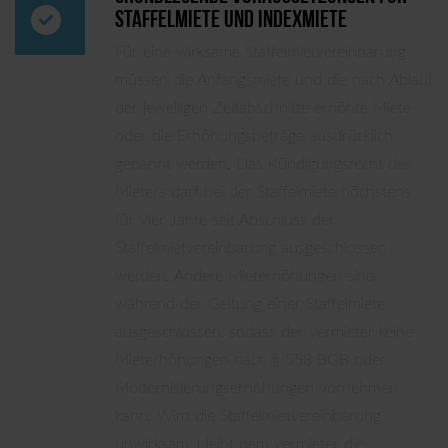
­
Staffelmiete und Indexmiete
Für eine wirksame Staffelmietvereinbarung
müssen die Anfangsmiete und die nach Ablauf
der jeweiligen Zeitabschnitte erhöhte Miete
oder die Erhöhungsbeträge ausdrücklich
genannt werden. Das Kündigungsrecht des
Mieters darf bei der Staffelmiete höchstens
für vier Jahre seit Abschluss der
Staffelmietvereinbarung ausgeschlossen
werden. Andere Mieterhöhungen sind
während der Geltung einer Staffelmiete
ausgeschlossen, sodass der Vermieter keine
Mieterhöhungen nach § 558 BGB oder
Modernisierungserhöhungen vornehmen
kann. Wird die Staffelmietvereinbarung
unwirksam, bleibt dem Vermieter die