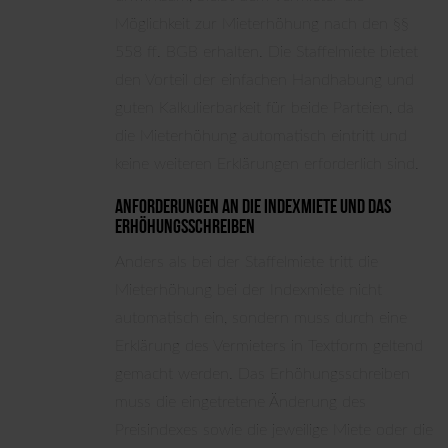
Möglichkeit zur Mieterhöhung nach den §§
558 ff. BGB erhalten. Die Staffelmiete bietet
den Vorteil der einfachen Handhabung und
guten Kalkulierbarkeit für beide Parteien, da
die Mieterhöhung automatisch eintritt und
keine weiteren Erklärungen erforderlich sind.
Anforderungen an die Indexmiete und das
Erhöhungsschreiben
Anders als bei der Staffelmiete tritt die
Mieterhöhung bei der Indexmiete nicht
automatisch ein, sondern muss durch eine
Erklärung des Vermieters in Textform geltend
gemacht werden. Das Erhöhungsschreiben
muss die eingetretene Änderung des
Preisindexes sowie die jeweilige Miete oder die