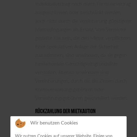
Individualvertrag noch durch Formularvertrag
ausgeschlossen oder beschränkt werden,
auch nicht durch die Vereinbarung günstigerer
Mietbedingungen als Ersatz. Vom Vermieter
gestellte Klauseln, die den Mieter verpflichten,
einer spekulativen Anlage der Sicherheit
zuzustimmen, sind unwirksam, da sie gegen
fundamentale Gerechtigkeitsgrundsätze
verstoßen. Ebenso unwirksam sind
Vereinbarungen, durch die die Zinsen durch
Kontoverwaltungsgebühren oder
Verwahrungsgebühren geschmälert werden.
Rückzahlung der Mietkaution
Der Vermieter ist verpflichtet, die Kaution
Wir benutzen Cookies
nach Beendigung des Mietverhältnisses
Wir nutzen Cookies auf unserer Website. Einige von