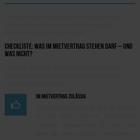
Sobald die neue Mietwohnung gefunden ist, stellen sich
zahlreiche Fragen, etwa nach dem Mietvertrag, den
Betriebskosten, der Mietkaution usw.
Checkliste: Was im Mietvertrag stehen darf – und
was nicht?
Hier ist ein kompakter Überblick darüber, was in einem
deutschen Mietvertrag rechtlich zulässig ist und welche
Klauseln oft unwirksam sind.
Im Mietvertrag zulässig
Im Wohnraummietvertrag darf die Kaution
bis zur Höhe von drei Monatsmieten
vereinbart werden, wobei der Mieter das
Recht hat, diese Kaution in drei Raten zu