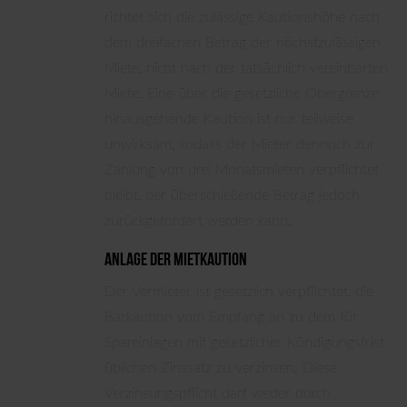
richtet sich die zulässige Kautionshöhe nach
dem dreifachen Betrag der höchstzulässigen
Miete, nicht nach der tatsächlich vereinbarten
Miete. Eine über die gesetzliche Obergrenze
hinausgehende Kaution ist nur teilweise
unwirksam, sodass der Mieter dennoch zur
Zahlung von drei Monatsmieten verpflichtet
bleibt, der überschießende Betrag jedoch
zurückgefordert werden kann.
Anlage der Mietkaution
Der Vermieter ist gesetzlich verpflichtet, die
Barkaution vom Empfang an zu dem für
Spareinlagen mit gesetzlicher Kündigungsfrist
üblichen Zinssatz zu verzinsen. Diese
Verzinsungspflicht darf weder durch