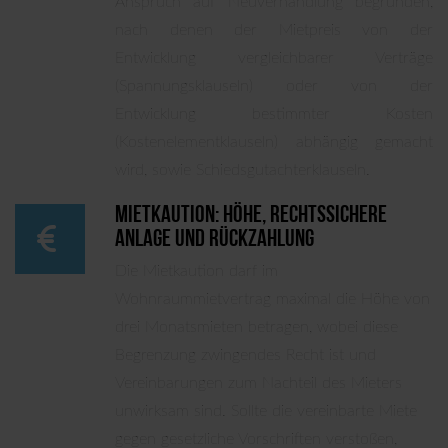
Anspruch auf Neuverhandlung begründen,
nach denen der Mietpreis von der
Entwicklung vergleichbarer Verträge
(Spannungsklauseln) oder von der
Entwicklung bestimmter Kosten
(Kostenelementklauseln) abhängig gemacht
wird, sowie Schiedsgutachterklauseln.
Mietkaution: Höhe, rechtssichere
­
Anlage und Rückzahlung
Die Mietkaution darf im
Wohnraummietvertrag maximal die Höhe von
drei Monatsmieten betragen, wobei diese
Begrenzung zwingendes Recht ist und
Vereinbarungen zum Nachteil des Mieters
unwirksam sind. Sollte die vereinbarte Miete
gegen gesetzliche Vorschriften verstoßen,