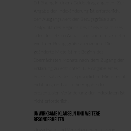
Erhöhung in einem Geldbetrag angeben. Zur
Angabe der Indexänderung ist erforderlich,
den Ausgangswert der Bezugsgröße zum
Zeitpunkt des Beginns des Mietverhältnisses
oder der letzten Anpassung und den aktuellen
Wert der Bezugsgröße anzugeben. Die
geänderte Miete ist mit Beginn des
übernächsten Monats nach dem Zugang der
Erklärung zu entrichten. Die Angabe eines
Prozentsatzes der ursprünglichen Miete reicht
nicht aus, und auch die Angabe der
prozentualen Veränderung der Indexdaten ist
nicht erforderlich.
Unwirksame Klauseln und weitere
Besonderheiten
Unwirksam sind Vereinbarungen, die zum