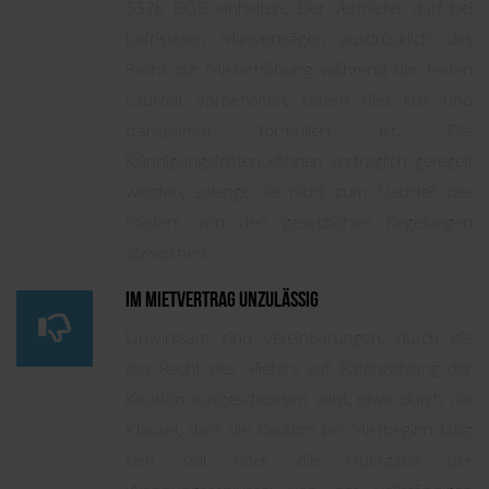
557b BGB einhalten. Der Vermieter darf bei
befristeten Mietverträgen ausdrücklich das
Recht zur Mieterhöhung während der festen
Laufzeit vorbehalten, sofern dies klar und
transparent formuliert ist. Die
Kündigungsfristen können vertraglich geregelt
werden, solange sie nicht zum Nachteil des
Mieters von den gesetzlichen Regelungen
abweichen.
Im Mietvertrag unzulässig
Unwirksam sind Vereinbarungen, durch die
das Recht des Mieters auf Ratenzahlung der
Kaution ausgeschlossen wird, etwa durch die
Klausel, dass die Kaution bei Mietbeginn fällig
sein soll oder die Übergabe der